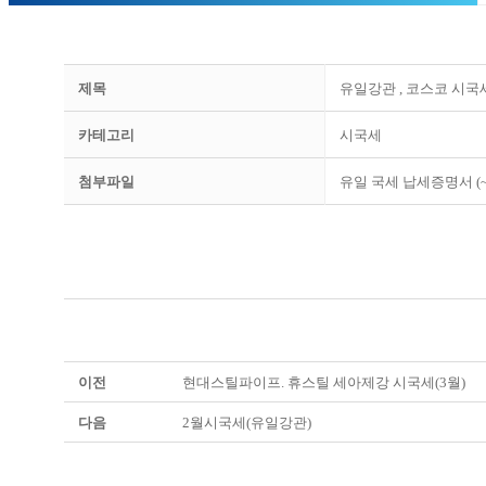
제목
유일강관 , 코스코 시국세
카테고리
시국세
첨부파일
유일 국세 납세증명서 (~04
이전
현대스틸파이프. 휴스틸 세아제강 시국세(3월)
다음
2월시국세(유일강관)