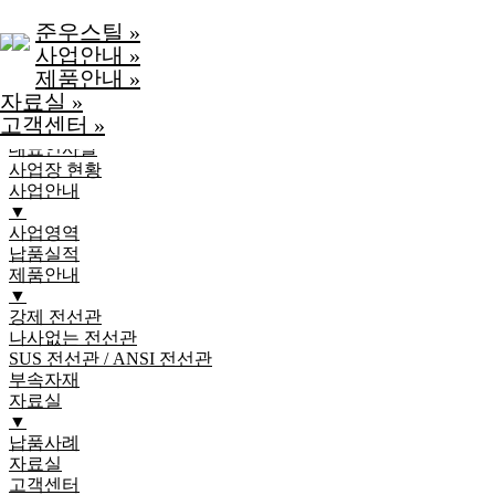
Skip to Main Content
준우스틸
»
사업안내
»
제품안내
»
준우스틸
자료실
»
▼
고객센터
»
회사소개
대표인사말
사업장 현황
사업안내
▼
사업영역
납품실적
제품안내
▼
강제 전선관
나사없는 전선관
SUS 전선관 / ANSI 전선관
부속자재
자료실
▼
납품사례
자료실
고객센터